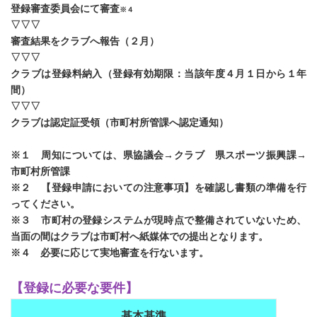
登録審査委員会にて審査
※４
▽▽▽
審査結果をクラブへ報告（２月）
▽▽▽
クラブは登録料納入（登録有効期限：当該年度４月１日から１年
間）
▽▽▽
クラブは認定証受領（市町村所管課へ認定通知）
※１ 周知については、県協議会→クラブ 県スポーツ振興課→
市町村所管課
※２ 【登録申請においての注意事項】を確認し書類の準備を行
ってください。
※３ 市町村の登録システムが現時点で整備されていないため、
当面の間はクラブは市町村へ紙媒体での提出となります。
※４ 必要に応じて実地審査を行ないます。
【登録に必要な要件】
基本基準