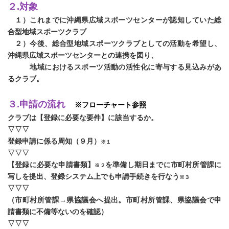
２.対象
１）これまでに沖縄県広域スポーツセンターが認知していた総
合型地域スポーツクラブ
２）今後、総合型地域スポーツクラブとしての活動を希望し、
沖縄県広域スポーツセンターとの連携を図り、
地域におけるスポーツ活動の活性化に寄与する見込みがあ
るクラブ。
３.申請の流れ
※フローチャート参照
クラブは【登録に必要な要件】に該当するか。
▽▽▽
登録申請に係る周知（９月）
※１
▽▽▽
【登録に必要な申請書類】
を準備し期日までに市町村所管課に
※２
写しを提出、登録システム上でも申請手続きを行なう
※３
▽▽▽
（市町村所管課→県協議会へ提出。市町村所管課、県協議会で申
請書類に不備等ないのを確認）
▽▽▽